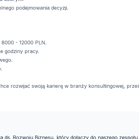
elnego podejmowania decyzji.
e 8000 - 12000 PLN.
e godziny pracy.
wego.
.
 chce rozwijać swoją karierę w branży konsultingowej, prze
ds. Rozwoju Biznesu, który dołączy do naszego zespołu