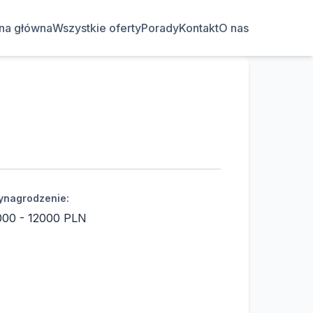
ona główna
Wszystkie oferty
Porady
Kontakt
O nas
nagrodzenie:
000 - 12000 PLN