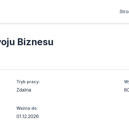
Str
woju Biznesu
Tryb pracy:
Wy
Zdalna
8
Ważna do:
01.12.2026