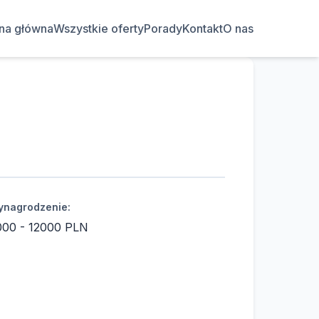
ona główna
Wszystkie oferty
Porady
Kontakt
O nas
nagrodzenie:
000 - 12000 PLN