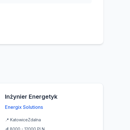
Inżynier Energetyk
Energix Solutions
📍 Katowice
Zdalna
💰 8000 - 12000 PLN