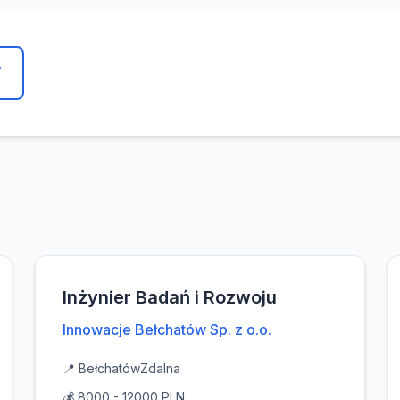
y
Inżynier Badań i Rozwoju
Innowacje Bełchatów Sp. z o.o.
📍 Bełchatów
Zdalna
💰 8000 - 12000 PLN