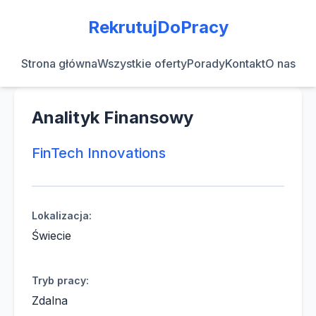
RekrutujDoPracy
Strona główna
Wszystkie oferty
Porady
Kontakt
O nas
Analityk Finansowy
FinTech Innovations
Lokalizacja:
Świecie
Tryb pracy:
Zdalna