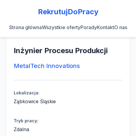
RekrutujDoPracy
Strona główna
Wszystkie oferty
Porady
Kontakt
O nas
Inżynier Procesu Produkcji
MetalTech Innovations
Lokalizacja:
Ząbkowice Śląskie
Tryb pracy:
Zdalna