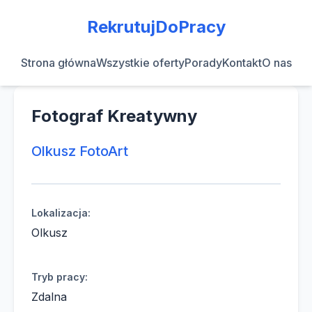
RekrutujDoPracy
Strona główna
Wszystkie oferty
Porady
Kontakt
O nas
Fotograf Kreatywny
Olkusz FotoArt
Lokalizacja:
Olkusz
Tryb pracy:
Zdalna