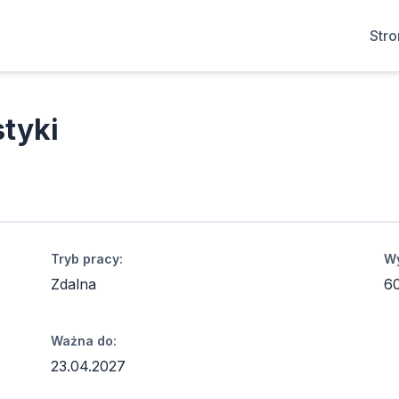
Str
styki
Tryb pracy:
Wy
Zdalna
6
Ważna do:
23.04.2027