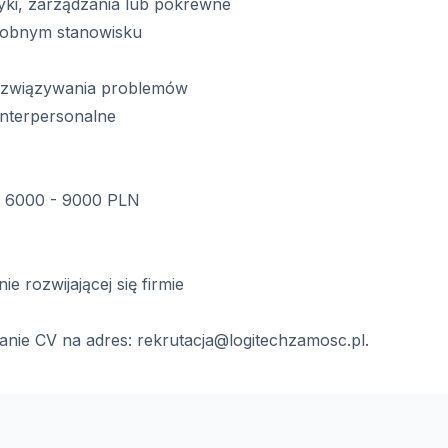
tyki, zarządzania lub pokrewne
odobnym stanowisku
 rozwiązywania problemów
 interpersonalne
e 6000 - 9000 PLN
 rozwijającej się firmie
anie CV na adres:
rekrutacja@logitechzamosc.pl
.