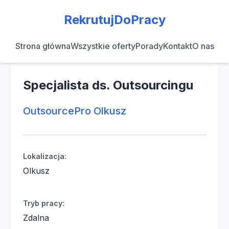
RekrutujDoPracy
Strona główna
Wszystkie oferty
Porady
Kontakt
O nas
Specjalista ds. Outsourcingu
OutsourcePro Olkusz
Lokalizacja:
Olkusz
Tryb pracy:
Zdalna