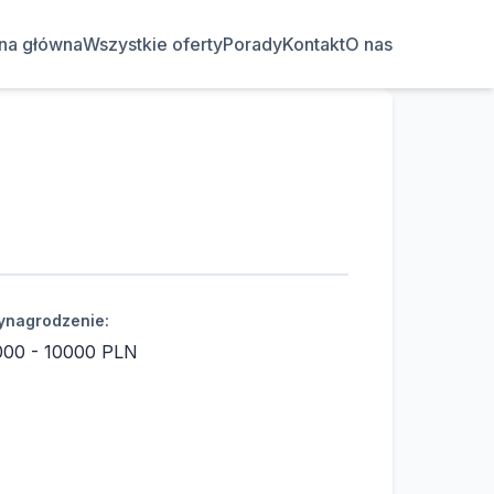
ona główna
Wszystkie oferty
Porady
Kontakt
O nas
nagrodzenie:
000 - 10000 PLN