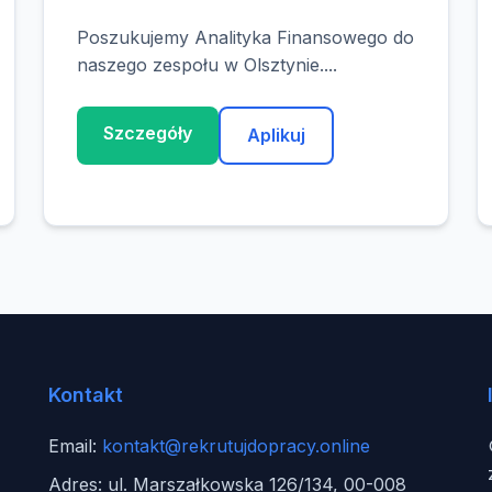
Poszukujemy Analityka Finansowego do
naszego zespołu w Olsztynie....
Szczegóły
Aplikuj
Kontakt
Email:
kontakt@rekrutujdopracy.online
Adres: ul. Marszałkowska 126/134, 00-008