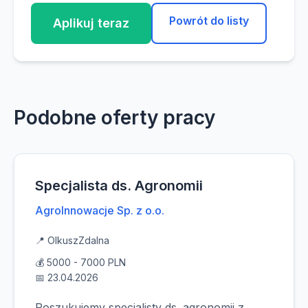
Powrót do listy
Aplikuj teraz
Podobne oferty pracy
Specjalista ds. Agronomii
AgroInnowacje Sp. z o.o.
📍 Olkusz
Zdalna
💰 5000 - 7000 PLN
📅 23.04.2026
Poszukujemy specjalisty ds. agronomii z