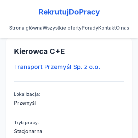
RekrutujDoPracy
Strona główna
Wszystkie oferty
Porady
Kontakt
O nas
Kierowca C+E
Transport Przemyśl Sp. z o.o.
Lokalizacja:
Przemyśl
Tryb pracy:
Stacjonarna