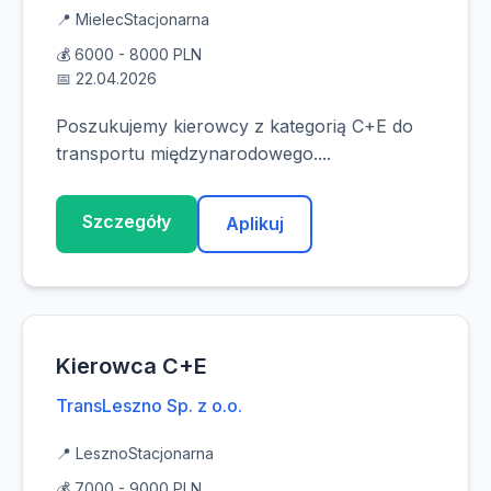
📍 Mielec
Stacjonarna
💰 6000 - 8000 PLN
📅 22.04.2026
Poszukujemy kierowcy z kategorią C+E do
transportu międzynarodowego....
Szczegóły
Aplikuj
Kierowca C+E
TransLeszno Sp. z o.o.
📍 Leszno
Stacjonarna
💰 7000 - 9000 PLN