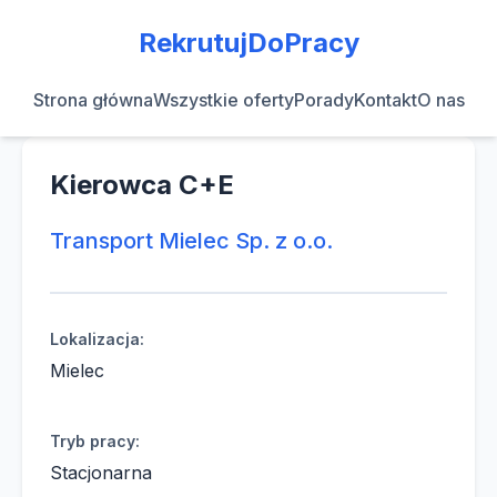
RekrutujDoPracy
Strona główna
Wszystkie oferty
Porady
Kontakt
O nas
Kierowca C+E
Transport Mielec Sp. z o.o.
Lokalizacja:
Mielec
Tryb pracy:
Stacjonarna