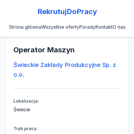
RekrutujDoPracy
Strona główna
Wszystkie oferty
Porady
Kontakt
O nas
Operator Maszyn
Świeckie Zakłady Produkcyjne Sp. z
o.o.
Lokalizacja:
Świecie
Tryb pracy: