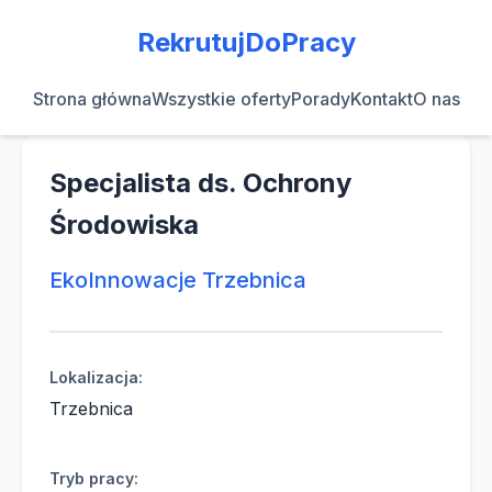
RekrutujDoPracy
Strona główna
Wszystkie oferty
Porady
Kontakt
O nas
Specjalista ds. Ochrony
Środowiska
EkoInnowacje Trzebnica
Lokalizacja:
Trzebnica
Tryb pracy: