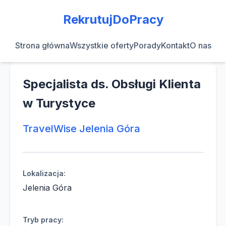
RekrutujDoPracy
Strona główna
Wszystkie oferty
Porady
Kontakt
O nas
Specjalista ds. Obsługi Klienta
w Turystyce
TravelWise Jelenia Góra
Lokalizacja:
Jelenia Góra
Tryb pracy: