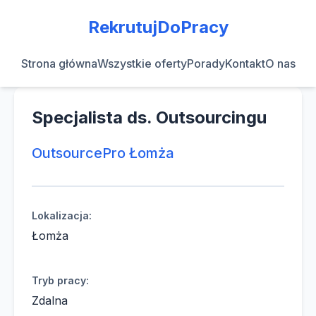
RekrutujDoPracy
Strona główna
Wszystkie oferty
Porady
Kontakt
O nas
Specjalista ds. Outsourcingu
OutsourcePro Łomża
Lokalizacja:
Łomża
Tryb pracy:
Zdalna