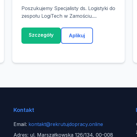
Poszukujemy Specjalisty ds. Logistyki do
zespołu LogiTech w Zamościu....
Szczegóły
Aplikuj
Kontakt
Email:
kontakt@rekrutujdopracy.online
Adres: ul. Marszałkowska 126/134, 00-008