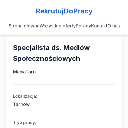
RekrutujDoPracy
Strona główna
Wszystkie oferty
Porady
Kontakt
O nas
Specjalista ds. Mediów
Społecznościowych
MediaTarn
Lokalizacja:
Tarnów
Tryb pracy: