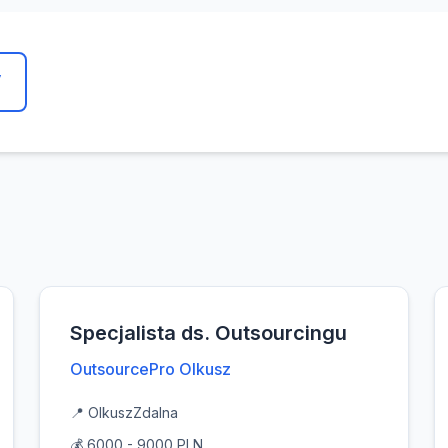
y
Specjalista ds. Outsourcingu
OutsourcePro Olkusz
📍 Olkusz
Zdalna
💰 6000 - 9000 PLN