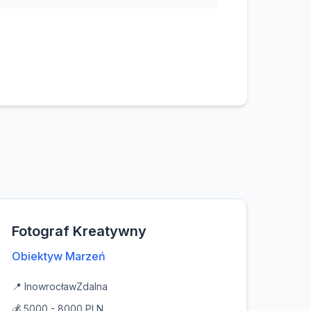
Fotograf Kreatywny
Obiektyw Marzeń
📍 Inowrocław
Zdalna
💰 5000 - 8000 PLN