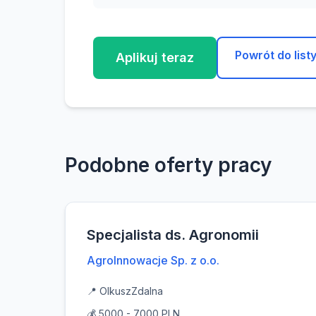
Powrót do list
Aplikuj teraz
Podobne oferty pracy
Specjalista ds. Agronomii
AgroInnowacje Sp. z o.o.
📍 Olkusz
Zdalna
💰 5000 - 7000 PLN